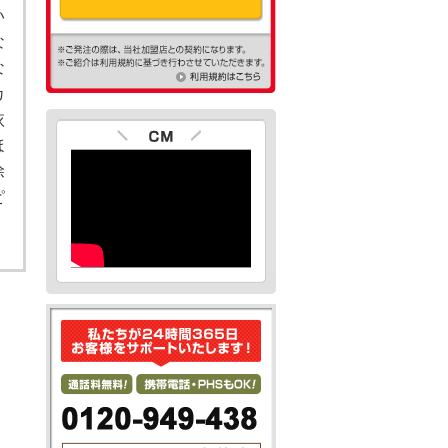
い
な
な
カ
依
ほ
除
ピ