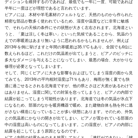
ディションを維持するのであれば、最低でも一年に一度、可能であれば
半年に一度ほどが理想であると言われています。
ピアノには、木材や羊毛素材のフェルトなど、天然のものから作られた
精密な部品が数多く使われているため、湿度や温度などに非常に敏感
で、それらの天候の条件にその状態が大きく左右されます。北海道とい
うと、「夏は涼しく冬は寒い」といった気候であることから、気温のう
えでの寒暖差はあまり無いように思われるかもしれませんが、例えば
2013年を例に挙げますと年間の寒暖差は35.1℃もあり、全国でも6位に
数えられるほど。これだけの気温差が出てしまうと、ピアノのピッチに
多大なダメージを与えることになってしまい、最悪の場合、大がかりな
修理が必要となってしまいます。
そして、同じくピアノに大きな影響をおよぼしてしまう湿度の面から見
てみても、2013年の平均相対湿度は71％もあり、梅雨が無く夏でも快
適に過ごせるとされる北海道ですが、他の県とさほど大差があるわけで
はありません。湿度に関しての対策を怠ってしまうと、ピアノの内部で
結露が起こってしまう可能性があります。北海道では冬の気温が氷点下
になるため、部屋のなかを暖房機器で暖め、また建物自体も熱を外に逃
がさない構造になっていることが多い状態にあります。そのため、外気
との気温差にかなりの開きが出てしまい、ピアノが置かれている部屋の
中の湿度は高いものになってしまいます。この湿度が、ピアノの内部に
結露を起こしてしまう原因となるのです。
ピアノ内部の結露をそのまま放置しておくと、「連打ができない」「鍵