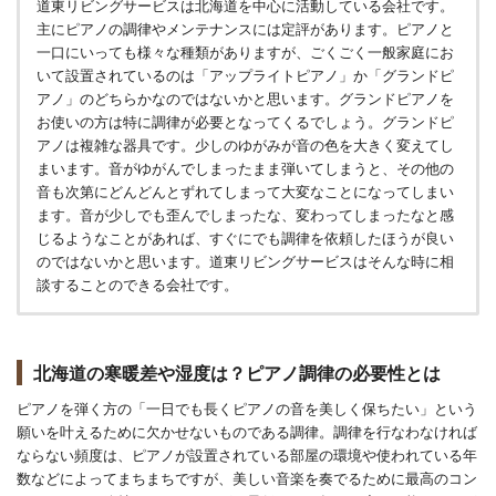
道東リビングサービスは北海道を中心に活動している会社です。
主にピアノの調律やメンテナンスには定評があります。ピアノと
一口にいっても様々な種類がありますが、ごくごく一般家庭にお
いて設置されているのは「アップライトピアノ」か「グランドピ
アノ」のどちらかなのではないかと思います。グランドピアノを
お使いの方は特に調律が必要となってくるでしょう。グランドピ
アノは複雑な器具です。少しのゆがみが音の色を大きく変えてし
まいます。音がゆがんでしまったまま弾いてしまうと、その他の
音も次第にどんどんとずれてしまって大変なことになってしまい
ます。音が少しでも歪んでしまったな、変わってしまったなと感
じるようなことがあれば、すぐにでも調律を依頼したほうが良い
のではないかと思います。道東リビングサービスはそんな時に相
談することのできる会社です。
北海道の寒暖差や湿度は？ピアノ調律の必要性とは
ピアノを弾く方の「一日でも長くピアノの音を美しく保ちたい」という
願いを叶えるために欠かせないものである調律。調律を行なわなければ
ならない頻度は、ピアノが設置されている部屋の環境や使われている年
数などによってまちまちですが、美しい音楽を奏でるために最高のコン