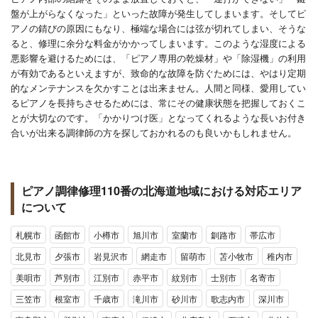
盤が上がらなくなった」といった故障が発生してしまいます。そしてピ
アノの錆びの原因にもなり、極端な場合には弦が切れてしまい、そうな
ると、修理に余分な料金がかかってしまいます。このような湿度による
悪影響を避けるためには、「ピアノ専用の乾燥材」や「除湿機」の利用
が有効であるといえますが、致命的な故障を防ぐためには、やはり定期
的なメンテナンスを欠かすことは出来ません。人間と同様、愛用してい
るピアノを長持ちさせるためには、常にその健康状態を把握しておくこ
とが大切なのです。「かかりつけ医」となってくれるような長いお付き
合いが出来る調律師の方を探しておかれるのも良いかもしれません。
ピアノ調律修理110番の北海道地域における対応エリア
について
札幌市
函館市
小樽市
旭川市
室蘭市
釧路市
帯広市
北見市
夕張市
岩見沢市
網走市
留萌市
苫小牧市
稚内市
美唄市
芦別市
江別市
赤平市
紋別市
士別市
名寄市
三笠市
根室市
千歳市
滝川市
砂川市
歌志内市
深川市