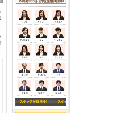
言
業
進
知