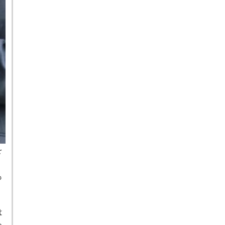
を
。
も
は