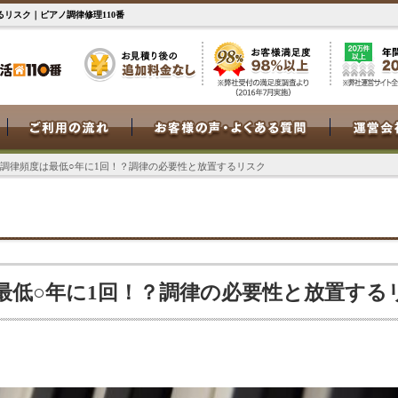
リスク｜ピアノ調律修理110番
の調律頻度は最低○年に1回！？調律の必要性と放置するリスク
最低○年に1回！？調律の必要性と放置する