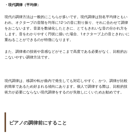
・現代調律（平均律
）
現代の調律方法は一般的にこちらが多いです。現代調律は別名平均律ともい
われ、オクターブの音階を均等に12つの音に割り振り、それに合わせて調律
をおこないます。音楽を数値化したときに、とてもきれいな音の分かれ方を
します。音をわかりやすく円状に描いた場合、1オクターブ上の音ときれいに
重ねることができるのが特徴になります。
また、調律者の技術や音感などがそこまで高度である必要がなく、比較的お
こないやすい調律方法です。
現代調律は、移調や転が曲内で発生しても対応しやすく、かつ、調律が比較
的簡単であるため好まれる傾向にあります。個人で調律する際は、比較的技
術力が必要にならない現代調律をするのが失敗しにくいためお勧めです。
ピアノの調律前にすること