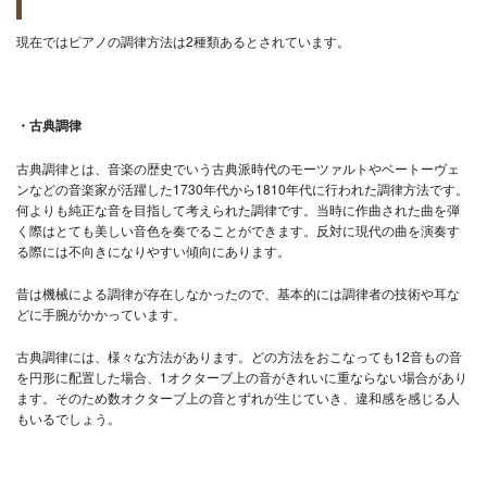
現在ではピアノの調律方法は2種類あるとされています。
・古典調律
古典調律とは、音楽の歴史でいう古典派時代のモーツァルトやベートーヴェ
ンなどの音楽家が活躍した1730年代から1810年代に行われた調律方法です。
何よりも純正な音を目指して考えられた調律です。当時に作曲された曲を弾
く際はとても美しい音色を奏でることができます。反対に現代の曲を演奏す
る際には不向きになりやすい傾向にあります。
昔は機械による調律が存在しなかったので、基本的には調律者の技術や耳な
どに手腕がかかっています。
古典調律には、様々な方法があります。どの方法をおこなっても12音もの音
を円形に配置した場合、1オクターブ上の音がきれいに重ならない場合があり
ます。そのため数オクターブ上の音とずれが生じていき、違和感を感じる人
もいるでしょう。