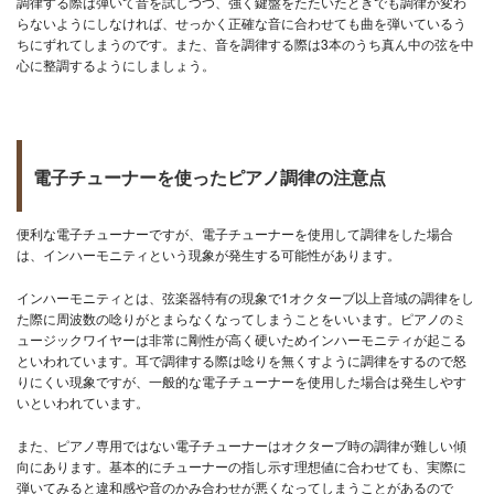
調律する際は弾いて音を試しつつ、強く鍵盤をたたいたときでも調律が変わ
らないようにしなければ、せっかく正確な音に合わせても曲を弾いているう
ちにずれてしまうのです。また、音を調律する際は3本のうち真ん中の弦を中
心に整調するようにしましょう。
電子チューナーを使ったピアノ調律の注意点
便利な電子チューナーですが、電子チューナーを使用して調律をした場合
は、インハーモニティという現象が発生する可能性があります。
インハーモニティとは、弦楽器特有の現象で1オクターブ以上音域の調律をし
た際に周波数の唸りがとまらなくなってしまうことをいいます。ピアノのミ
ュージックワイヤーは非常に剛性が高く硬いためインハーモニティが起こる
といわれています。耳で調律する際は唸りを無くすように調律をするので怒
りにくい現象ですが、一般的な電子チューナーを使用した場合は発生しやす
いといわれています。
また、ピアノ専用ではない電子チューナーはオクターブ時の調律が難しい傾
向にあります。基本的にチューナーの指し示す理想値に合わせても、実際に
弾いてみると違和感や音のかみ合わせが悪くなってしまうことがあるので